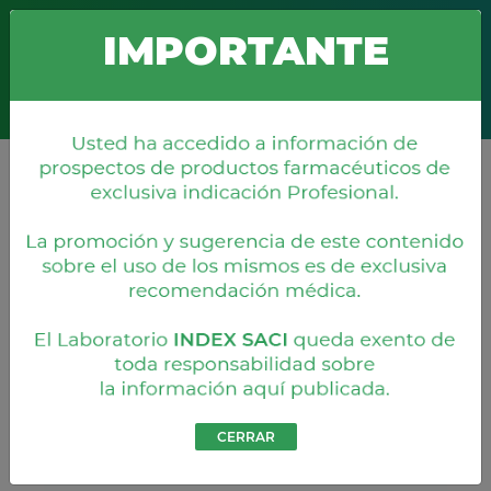
Boquerón 676 c/ Misiones
+595 21 203 860
info@index.com.py
IMPORTANTE
Representaciones
CERRAR