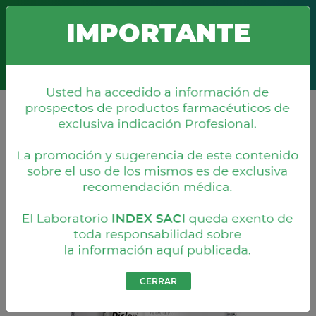
Boquerón 676 c/ Misiones
+595 21 203 860
info@index.com.py
IMPORTANTE
Productos
CERRAR