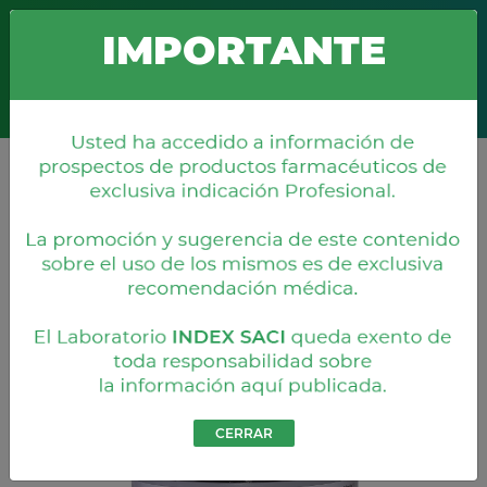
Boquerón 676 c/ Misiones
+595 21 203 860
info@index.com.py
IMPORTANTE
Productos
CERRAR