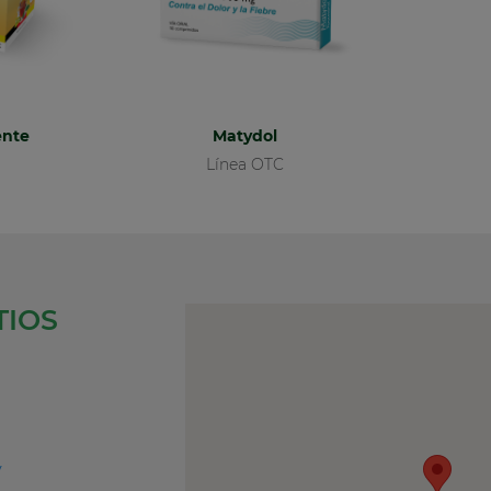
ente
Matydol
Línea OTC
TIOS
y