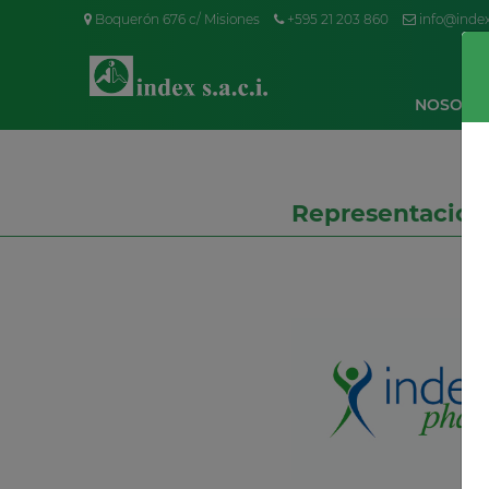
Boquerón 676 c/ Misiones
+595 21 203 860
info@inde
NOSOTR
Representacion