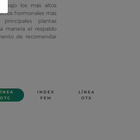
os bajo los más altos
oductos hormonales más
rincipales plantas
ta manera el respaldo
omento de recomendar
LÍNEA
INDEX
LÍNEA
OTC
FEM
OTX