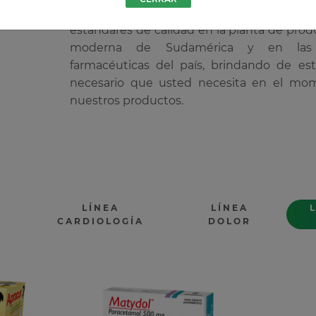
vida”, nuestros productos son elaborad
estándares de calidad en la planta de pr
moderna de Sudamérica y en las p
farmacéuticas del país, brindando de es
necesario que usted necesita en el m
nuestros productos.
LÍNEA
LÍNEA
CARDIOLOGÍA
DOLOR