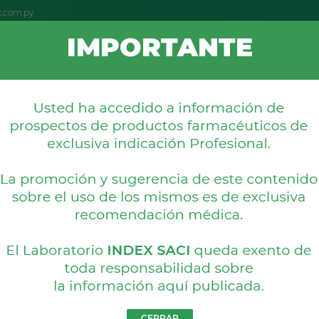
x.com.py
IMPORTANTE
OS
NOVEDADES
FARMACOVIGIL
REPRESENTACIONES
s
NÚCLEO CMP
Capsulas/Inyectables
CERRAR