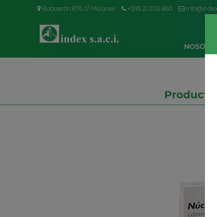
Boquerón 676 c/ Misiones
+595 21 203 860
info@inde
NOSOTR
Producto