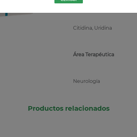
Principio Activo
Citidina, Uridina
Área Terapéutica
Neurología
Productos relacionados