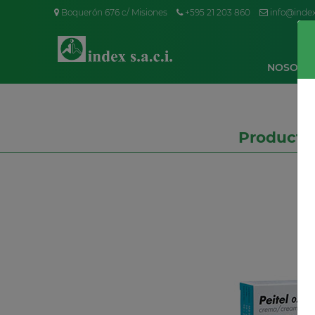
Boquerón 676 c/ Misiones
+595 21 203 860
info@inde
NOSOTR
Producto