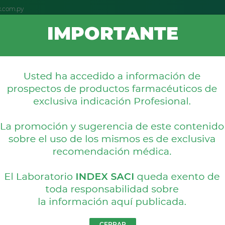
x.com.py
IMPORTANTE
OS
NOVEDADES
FARMACOVIGIL
REPRESENTACIONES
s
PEITEL
Crema con 30 g
Principio activo:
Pednicarb
Área terapéutica:
Dermatol
CERRAR