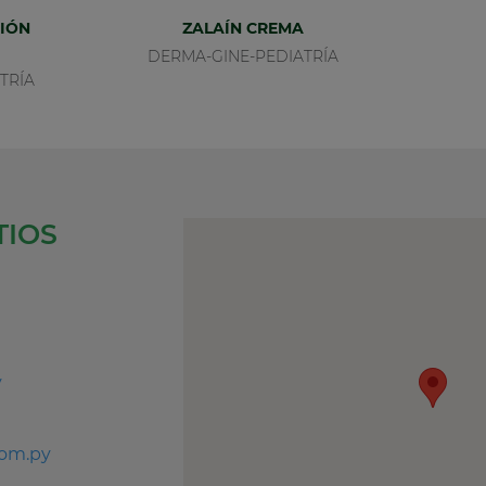
IÓN
ZALAÍN CREMA
DERMA-GINE-PEDIATRÍA
TRÍA
TIOS
y
com.py