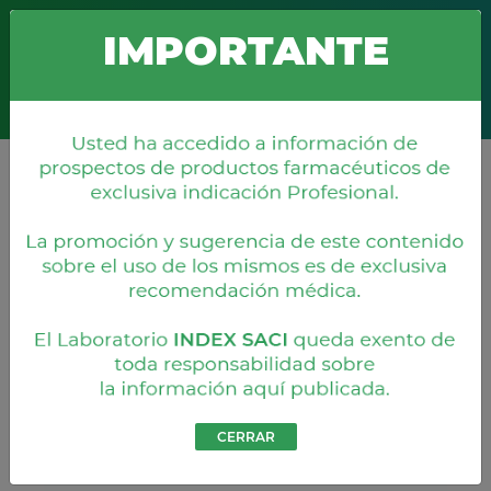
Boquerón 676 c/ Misiones
+595 21 203 860
info@index.com.py
IMPORTANTE
Representaciones
CERRAR