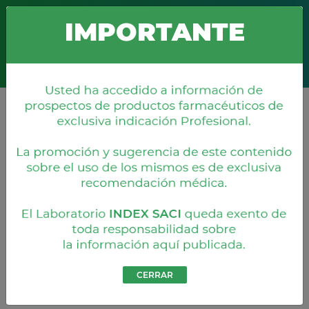
Boquerón 676 c/ Misiones
+595 21 203 860
info@index.com.py
IMPORTANTE
Representaciones
CERRAR